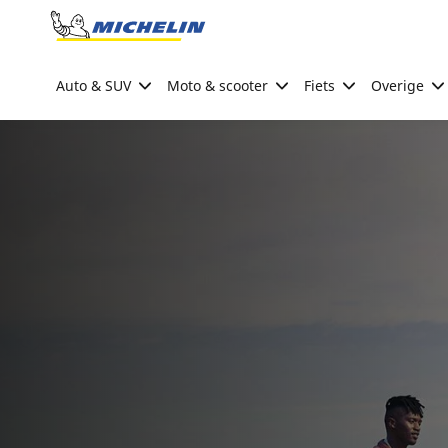
Go to page content
Go to page navigation
Auto & SUV
Moto & scooter
Fiets
Overige