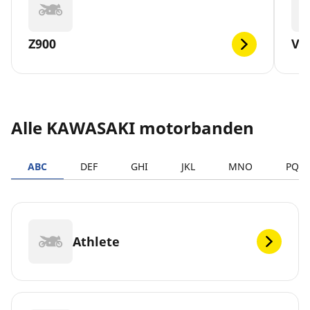
Z900
VE
Alle KAWASAKI motorbanden
ABC
DEF
GHI
JKL
MNO
PQR
Athlete