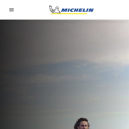
Go to page content
Go to page navigation