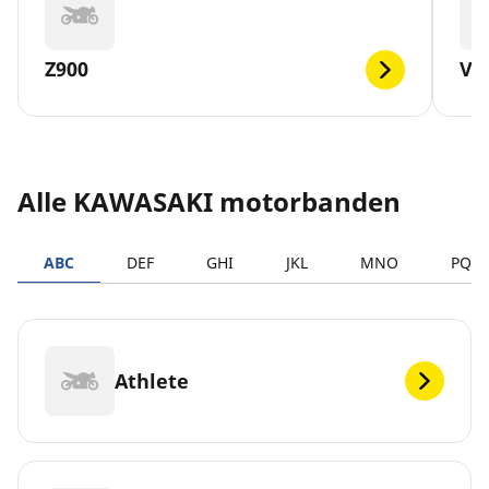
Z900
VE
Alle KAWASAKI motorbanden
ABC
DEF
GHI
JKL
MNO
PQR
Athlete