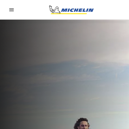
Go to page content
Go to page navigation