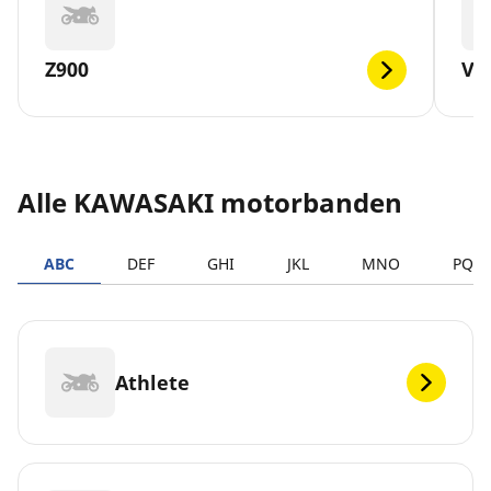
Z900
VE
Alle KAWASAKI motorbanden
ABC
DEF
GHI
JKL
MNO
PQR
Athlete