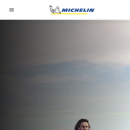
Go to page content
Go to page navigation