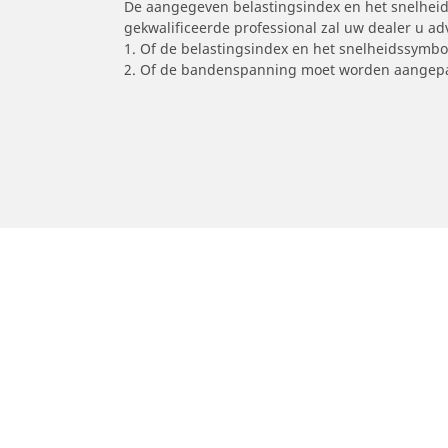
De aangegeven belastingsindex en het snelheids
gekwalificeerde professional zal uw dealer u a
1. Of de belastingsindex en het snelheidssymb
2. Of de bandenspanning moet worden aangepa
/
Car brands
KAWASAKI
Auto, SUV en bestelwagen
M
Vind de beste MICHELIN band
V
Zoek op bandenmaat
Z