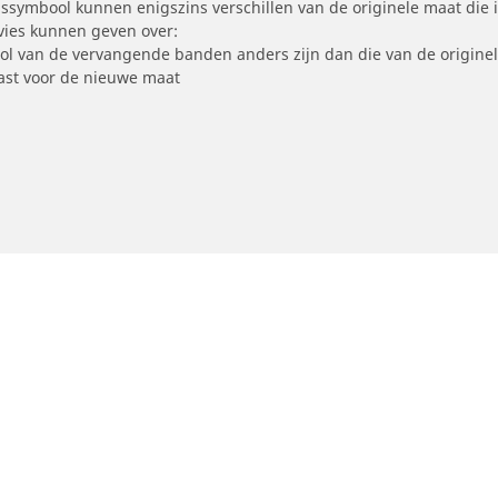
symbool kunnen enigszins verschillen van de originele maat die i
dvies kunnen geven over:
ool van de vervangende banden anders zijn dan die van de origine
st voor de nieuwe maat
Uw configuratie
otorfiets
Fiets
ind de beste MICHELIN band
Vind de beste MICHELI
oek op bandenmaat
Filter op racefietsgebru