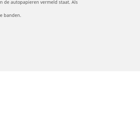
n de autopapieren vermeld staat. Als
le banden.
Dealers
N band
Zoek autodealers
ik
Zoek motorbandenwinkel