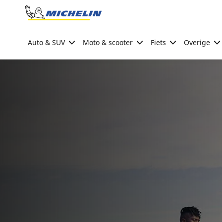
Go to page content
Go to page navigation
Auto & SUV
Moto & scooter
Fiets
Overige