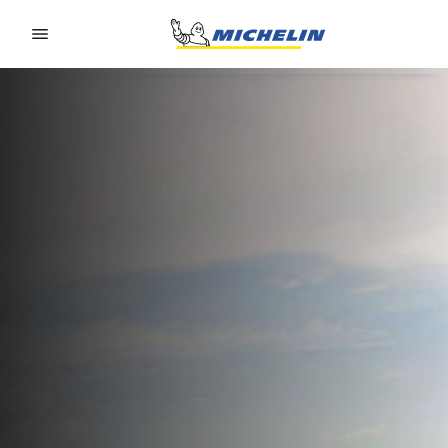
Go to page content
Go to page navigation