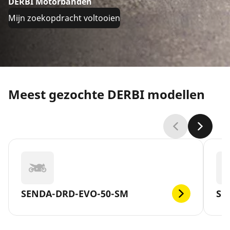
DERBI Motorbanden
Mijn zoekopdracht voltooien
Meest gezochte DERBI modellen
SENDA-DRD-EVO-50-SM
SE