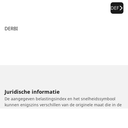
DEF
DERBI
Juridische informatie
De aangegeven belastingsindex en het snelheidssymbool
kunnen enigszins verschillen van de originele maat die in de
autopapieren vermeld staat. Als gekwalificeerde professional
zal uw dealer u advies kunnen geven over:
1. Of de belastingsindex en het snelheidssymbool van de