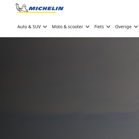
Go to page content
Go to page navigation
Auto & SUV
Moto & scooter
Fiets
Overige