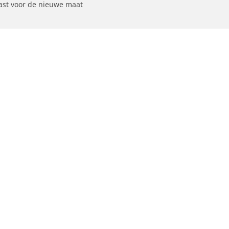
st voor de nieuwe maat
Uw configuratie
otorfiets
Fiets
ind de beste MICHELIN band
Vind de beste MICHELI
oek op bandenmaat
Filter op racefietsgebru
oeken op motorfietsmerken
Filter op gravelgebruik
oeken op rijbeleving
Filter op MTB-gebruik
Wat