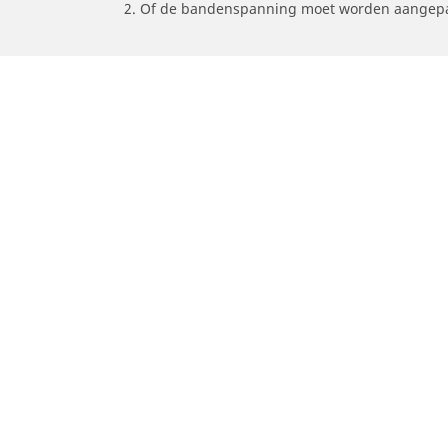
2. Of de bandenspanning moet worden aangepa
/
Car brands
DERBI
Auto, SUV en bestelwagen
M
Vind de beste MICHELIN band
V
Zoek op bandenmaat
Z
Zoek op rijbeleving
Z
Zoek op seizoen
Z