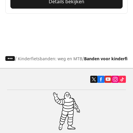
Details bekijken
/
Kinderfietsbanden: weg en MTB
Banden voor kinderfiet