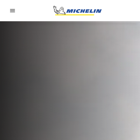
Go to page content
Go to page navigation