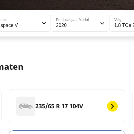
ersie
Productiejaar Model
Velg
Espace V
2020
1.8 TCe 
maten
235/65 R 17 104V