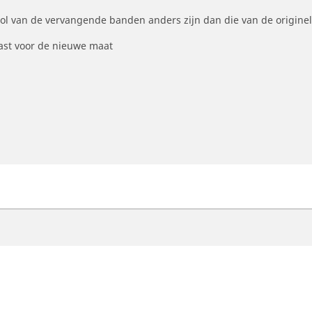
ool van de vervangende banden anders zijn dan die van de origine
st voor de nieuwe maat
otorfiets
Fiets
ind de beste MICHELIN band
Vind de beste MICHELI
oek op bandenmaat
Filter op racefietsgebru