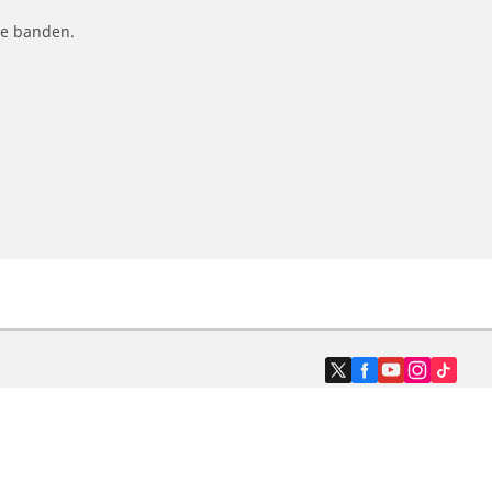
le banden.
Dealers
N band
Zoek autodealers
ik
Zoek motorbandenwinkel