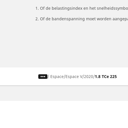
1. Of de belastingsindex en het snelheidssymb
2. Of de bandenspanning moet worden aangepa
/
Espace
Espace V
2020
1.8 TCe 225
Auto, SUV en bestelwagen
M
Vind de beste MICHELIN band
V
Zoek op bandenmaat
Z