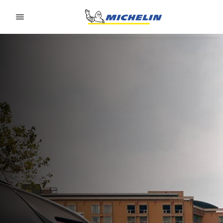
Go to page content
Go to page navigation