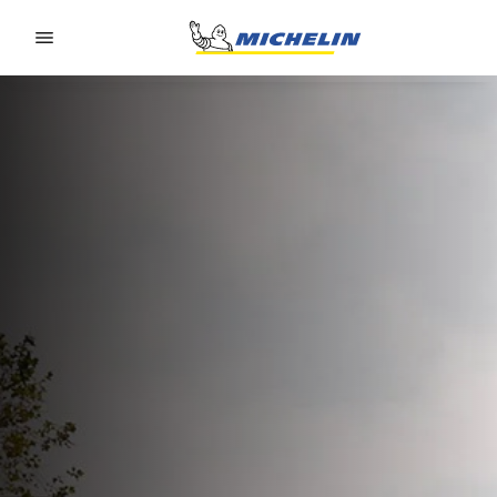
Go to page content
Go to page navigation