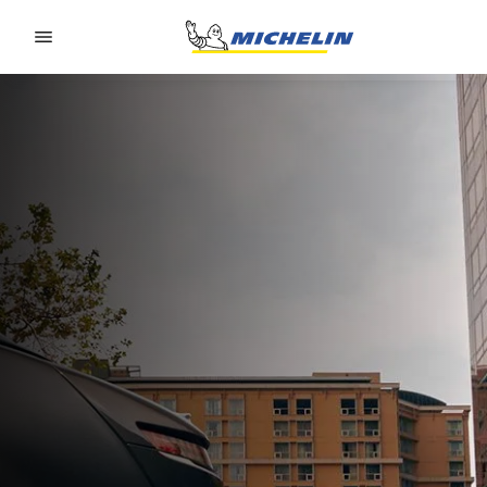
Go to page content
Go to page navigation