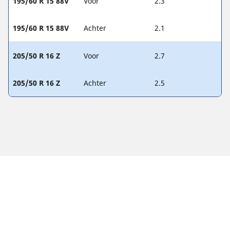
195/60 R 15 88V
Voor
2.3
195/60 R 15 88V
Achter
2.1
205/50 R 16 Z
Voor
2.7
205/50 R 16 Z
Achter
2.5
WETTELIJKE VERMELDINGEN
De aangegeven belastingsindex en het snelheidssymbool
kunnen enigszins verschillen van de originele maat die in de
autopapieren vermeld staat. Als gekwalificeerde professional