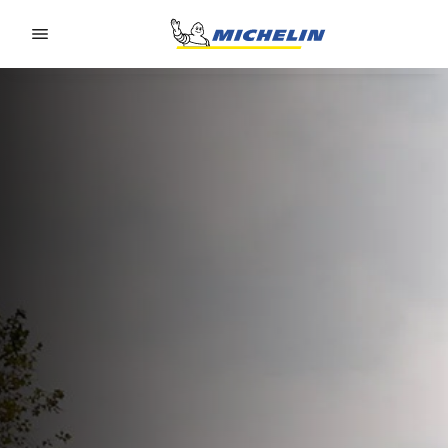
Go to page content
Go to page navigation