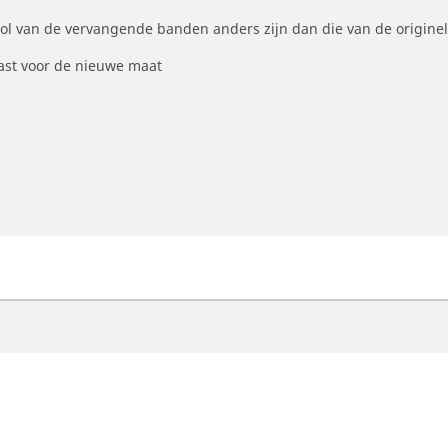
ool van de vervangende banden anders zijn dan die van de origine
st voor de nieuwe maat
otorfiets
Fiets
ind de beste MICHELIN band
Vind de beste MICHELI
oek op bandenmaat
Filter op racefietsgebru