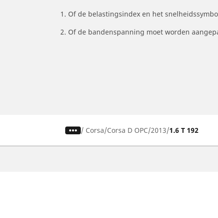
1. Of de belastingsindex en het snelheidssymb
2. Of de bandenspanning moet worden aangepa
/
Corsa
Corsa D OPC
2013
1.6 T 192
Auto, SUV en bestelwagen
M
Vind de beste MICHELIN band
V
Zoek op bandenmaat
Z