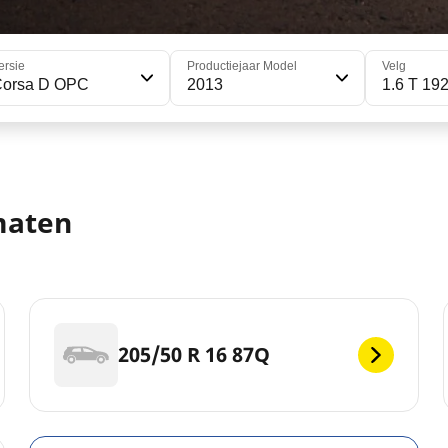
ersie
Productiejaar Model
Velg
Corsa D OPC
2013
1.6 T 19
maten
205/50 R 16 87Q