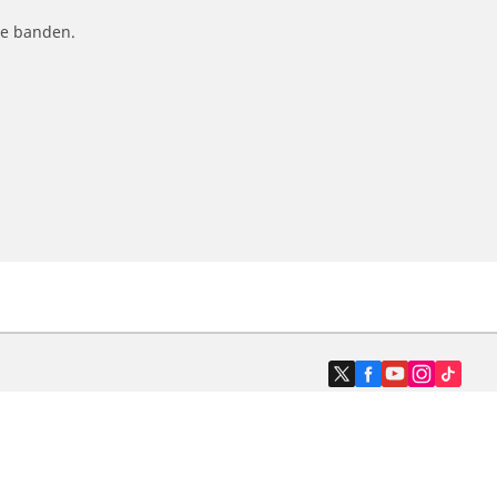
le banden.
Dealers
N band
Zoek autodealers
ik
Zoek motorbandenwinkel