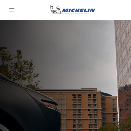
Go to page content
Go to page navigation