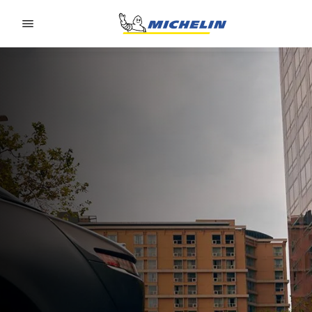
Go to page content
Go to page navigation