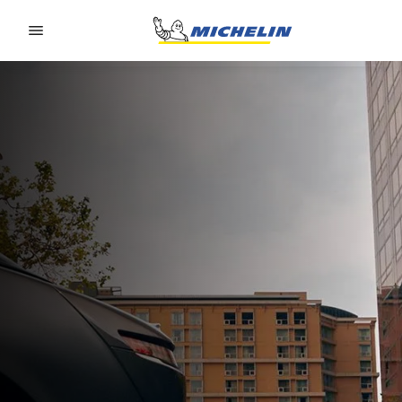
Go to page content
Go to page navigation