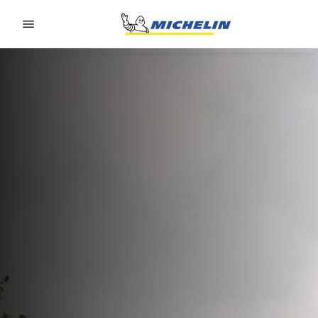
Go to page content
Go to page navigation