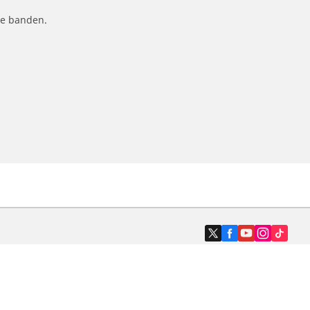
le banden.
Dealers
N band
Zoek autodealers
ik
Zoek motorbandenwinkel