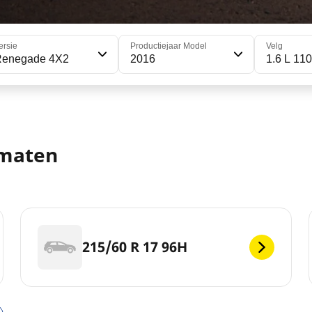
ersie
Productiejaar Model
Velg
Renegade 4X2
2016
1.6 L 110
nmaten
215/60 R 17 96H