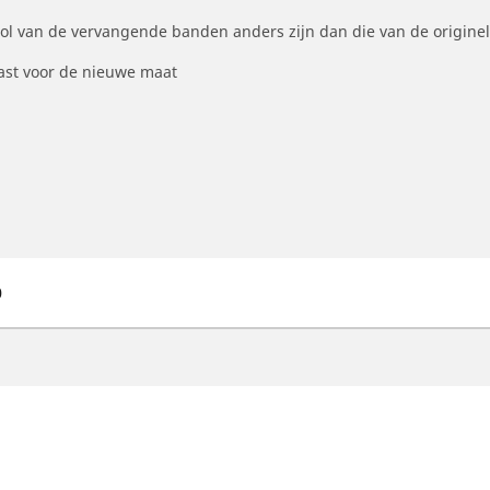
ool van de vervangende banden anders zijn dan die van de origine
st voor de nieuwe maat
0
otorfiets
Fiets
ind de beste MICHELIN band
Vind de beste MICHELI
oek op bandenmaat
Filter op racefietsgebru