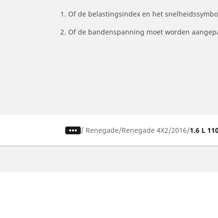
1. Of de belastingsindex en het snelheidssymb
2. Of de bandenspanning moet worden aangepa
/
Renegade
Renegade 4X2
2016
1.6 L 11
Auto, SUV en bestelwagen
M
Vind de beste MICHELIN band
V
Zoek op bandenmaat
Z