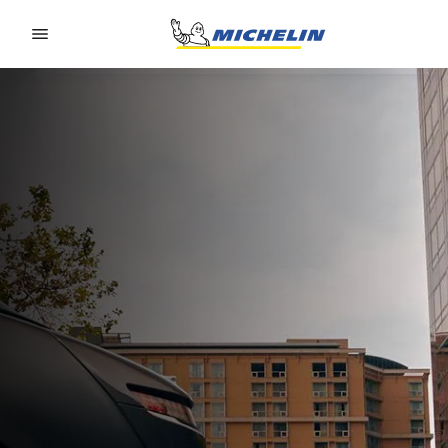
Go to page content
Go to page navigation