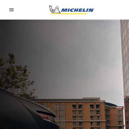
Go to page content
Go to page navigation