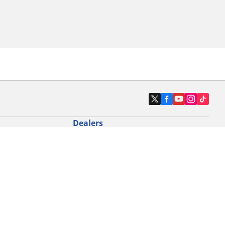
Dealers
N band
Zoek autodealers
ik
Zoek motorbandenwinkel
touring gebruik