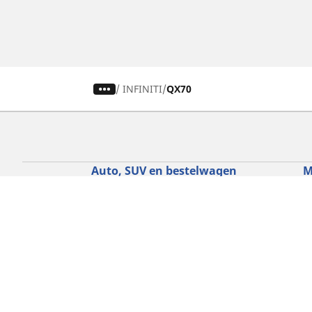
/
INFINITI
QX70
Auto, SUV en bestelwagen
M
Vind de beste MICHELIN band
V
Zoek op bandenmaat
Z
Zoek op rijbeleving
Z
Zoek op seizoen
Z
Zoek op automerken
Z
Zoeken op voertuigtype
Zoeken op productfamilie