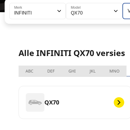
Merk
Model
V
INFINITI
QX70
Alle INFINITI QX70 versies
ABC
DEF
GHI
JKL
MNO
QX70