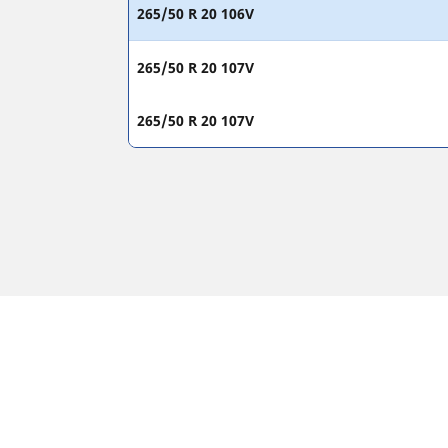
265/50 R 20 106V
265/50 R 20 107V
265/50 R 20 107V
WETTELIJKE VERMELDINGEN
De aangegeven belastingsindex en het snelheids