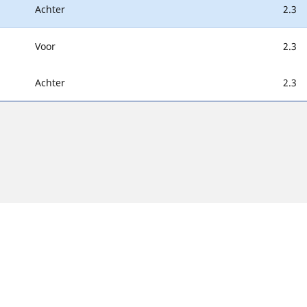
Achter
2.3
Voor
2.3
Achter
2.3
Uw configuratie
symbool kunnen enigszins verschillen van de originele maat die i