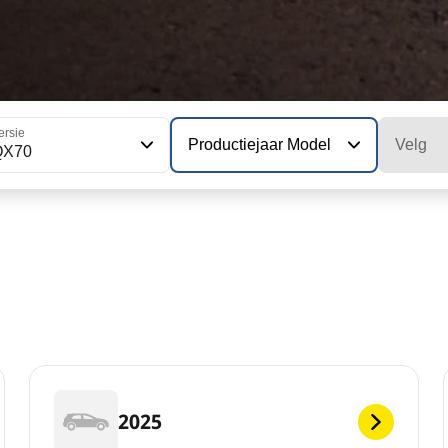
ersie
Productiejaar Model
Velg
QX70
2025