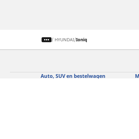
/
HYUNDAI
Ioniq
Auto, SUV en bestelwagen
M
Vind de beste MICHELIN band
V
Zoek op bandenmaat
Z
Zoek op rijbeleving
Z
Zoek op seizoen
Z
Zoek op automerken
Z
Zoeken op voertuigtype
Zoeken op productfamilie