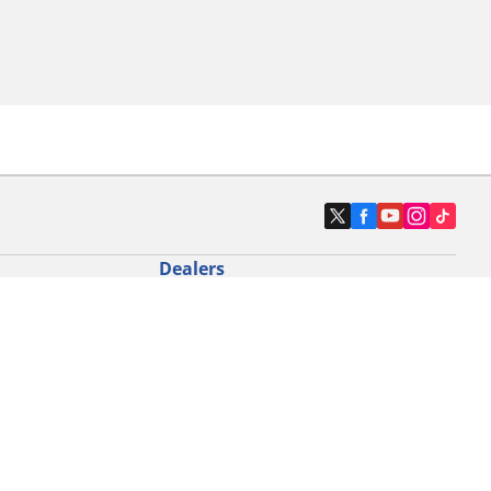
Dealers
N band
Zoek autodealers
ik
Zoek motorbandenwinkel
touring gebruik