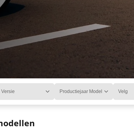
Versie
Productiejaar Model
Velg
modellen