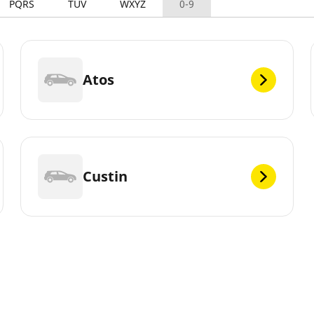
PQRS
TUV
WXYZ
0-9
Atos
Custin