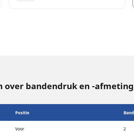
 over bandendruk en -afmetin
Positie
Band
Voor
2