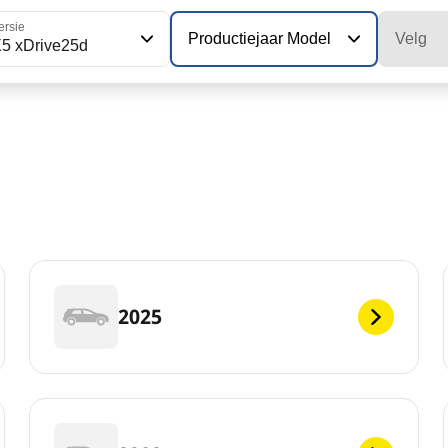
ersie
Productiejaar Model
Velg
5 xDrive25d
2025