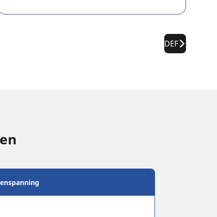
DEF
gen
enspanning