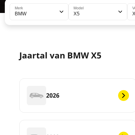
Merk
Model
V
BMW
X5
X
Jaartal van BMW X5
2026