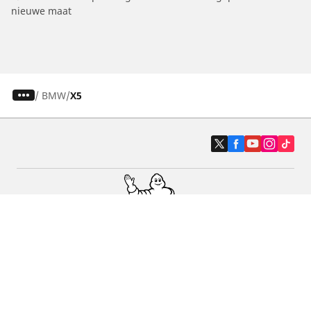
nieuwe maat
/
BMW
X5
Auto, SUV en bestelwagen