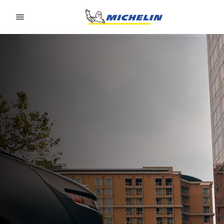
Go to page content
Go to page navigation