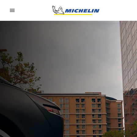
Go to page content
Go to page navigation