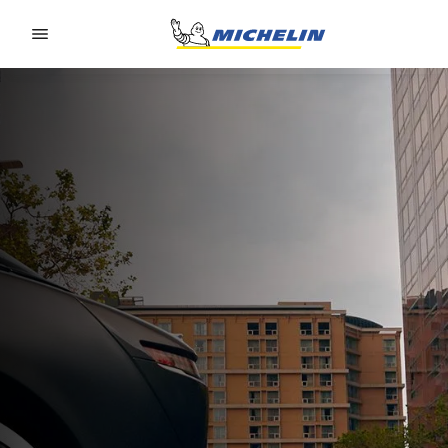
Go to page content
Go to page navigation