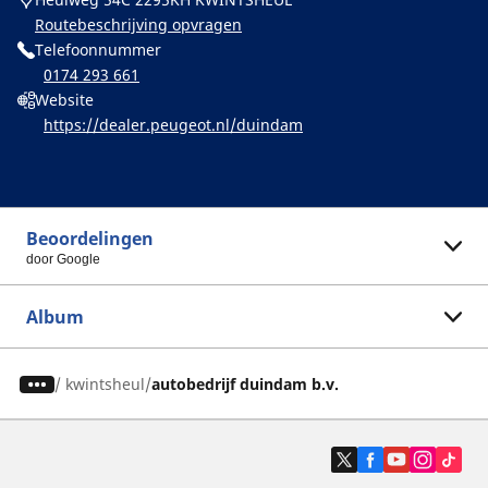
Routebeschrijving opvragen
Telefoonnummer
0174 293 661
Website
https://dealer.peugeot.nl/duindam
Beoordelingen
door Google
Album
/
kwintsheul
autobedrijf duindam b.v.