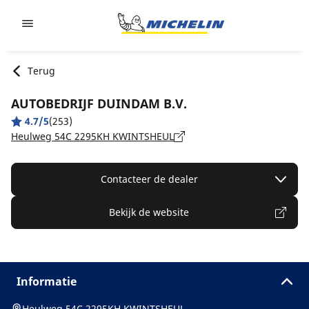
Go to page content
Go to page navigation
Terug
AUTOBEDRIJF DUINDAM B.V.
4.7/5
(253)
Heulweg 54C 2295KH KWINTSHEUL
Contacteer de dealer
Bekijk de website
Informatie
Heulweg 54C 2295KH KWINTSHEUL