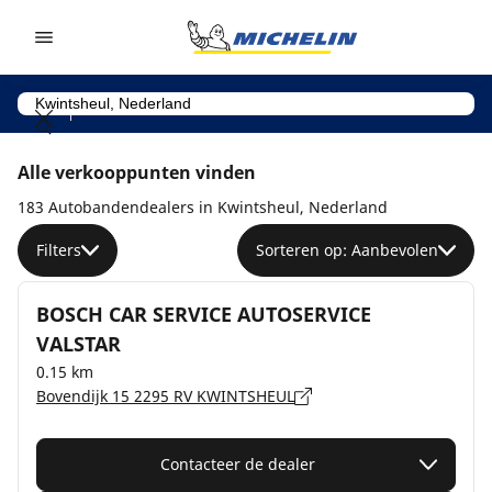
Go to page content
Go to page navigation
Alle verkooppunten vinden
183 Autobandendealers in Kwintsheul, Nederland
Filters
Sorteren op: Aanbevolen
BOSCH CAR SERVICE AUTOSERVICE
VALSTAR
0.15 km
Bovendijk 15 2295 RV KWINTSHEUL
Contacteer de dealer