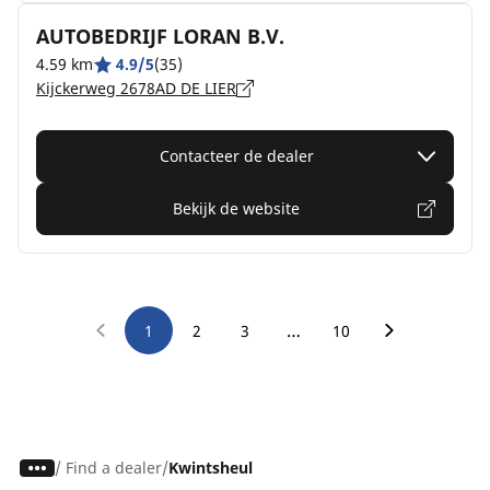
AUTOBEDRIJF LORAN B.V.
4.59 km
4.9/5
(35)
Kijckerweg 2678AD DE LIER
Contacteer de dealer
Bekijk de website
…
1
2
3
10
/
Find a dealer
Kwintsheul