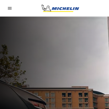
Go to page content
Go to page navigation