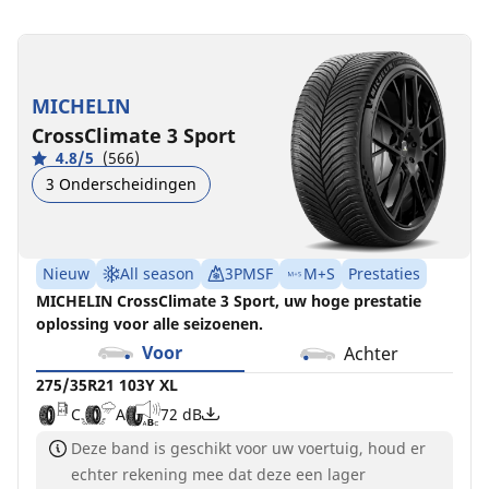
275/35R21
275/35R21
103Y
103V
XL
XL
MICHELIN
C
C
A
B
72 dB
71 dB
CrossClimate 3 Sport
4.8/5
(566)
3 Onderscheidingen
Nieuw
All season
3PMSF
M+S
Prestaties
MICHELIN CrossClimate 3 Sport, uw hoge prestatie
oplossing voor alle seizoenen.
Voor
Achter
275/35R21 103Y XL
C
A
72 dB
Deze band is geschikt voor uw voertuig, houd er
echter rekening mee dat deze een lager