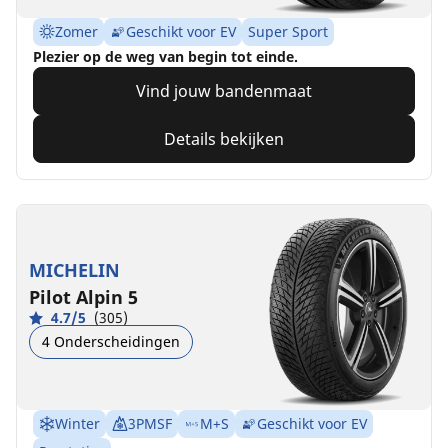
Zomer
Geschikt voor EV
Super Sport
Plezier op de weg van begin tot einde.
Vind jouw bandenmaat
Details bekijken
MICHELIN
Pilot Alpin 5
4.7/5
(305)
4 Onderscheidingen
Winter
3PMSF
M+S
Geschikt voor EV