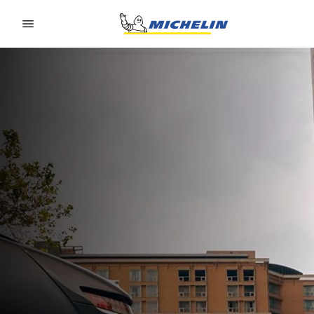
Go to page content
Go to page navigation