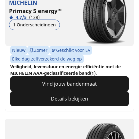
MICHELIN
Primacy 5 energy™
4.7/5
(138)
1 Onderscheidingen
Nieuw
Zomer
Geschikt voor EV
Elke dag zelfverzekerd de weg op
Veiligheid, levensduur en energie-efficiëntie met de
MICHELIN AAA-geclassificeerde band(1).
Vind jouw bandenmaat
Details bekijken