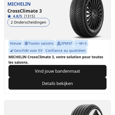
MICHELIN
CrossClimate 3
4.8/5
(1315)
2 Onderscheidingen
Nieuw
Toutes saisons
3PMSF
M+S
Geschikt voor EV
Confiance au quotidien
MICHELIN CrossClimate 3, votre solution pour toutes
les saisons.
Vind jouw bandenmaat
Details bekijken