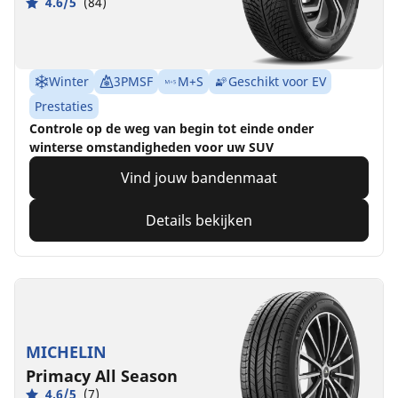
4.6/5
(84)
Winter
3PMSF
M+S
Geschikt voor EV
Prestaties
Controle op de weg van begin tot einde onder
winterse omstandigheden voor uw SUV
Vind jouw bandenmaat
Details bekijken
MICHELIN
Primacy All Season
4.6/5
(7)