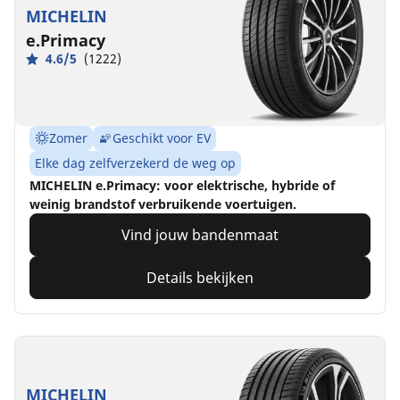
MICHELIN
e.Primacy
4.6/5
(1222)
Zomer
Geschikt voor EV
Elke dag zelfverzekerd de weg op
MICHELIN e.Primacy: voor elektrische, hybride of
weinig brandstof verbruikende voertuigen.
Vind jouw bandenmaat
Details bekijken
MICHELIN