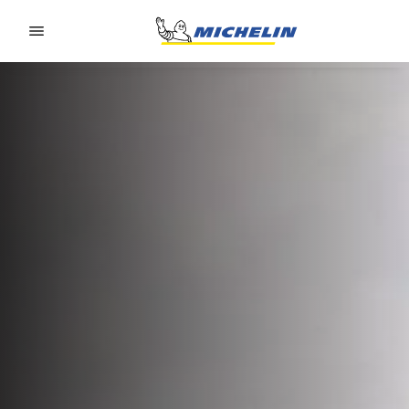
Go to page content
Go to page navigation