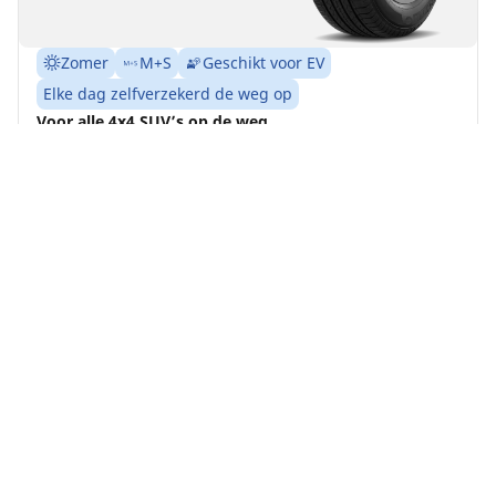
Zomer
M+S
Geschikt voor EV
Elke dag zelfverzekerd de weg op
Voor alle 4x4 SUV’s op de weg.
Vind jouw bandenmaat
Details bekijken
MICHELIN
Latitude Sport 3
4.7/5
(364)