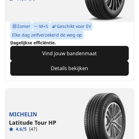
Zomer
M+S
Geschikt voor EV
Elke dag zelfverzekerd de weg op
Dagelijkse efficiëntie.
Vind jouw bandenmaat
Details bekijken
MICHELIN
Latitude Tour HP
4.6/5
(47)