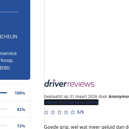
MICHELIN
nservice
erkoop,
eren
.
100%
Geplaatst op 31 maart 2026
door
Anonymo
Geverifieerde beoordeling
82%
5/5
12%
Goede grip, wel wat meer geluid dan 