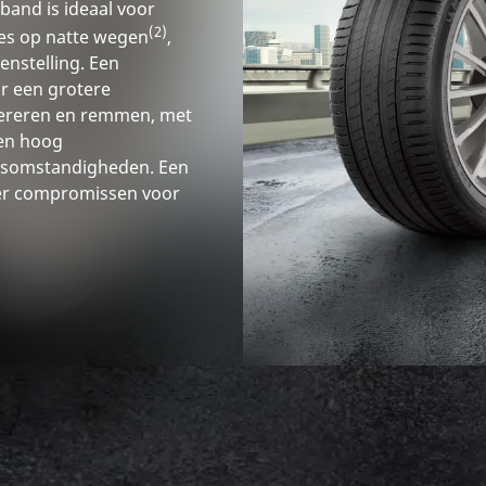
band is ideaal voor
(2)
es op natte wegen
,
enstelling. Een
or een grotere
lereren en remmen, met
en hoog
ersomstandigheden. Een
er compromissen voor