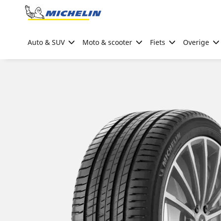
Go to page content
Go to page navigation
Auto & SUV
Moto & scooter
Fiets
Overige