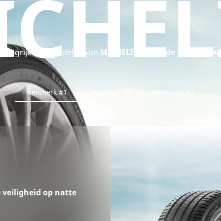
ICHEL
elangrijkste voordelen van
MICHELIN Latitude Sport 3 ba
Kenmerk #1
Kenmerk #2
Kenmerk #3
veiligheid op natte