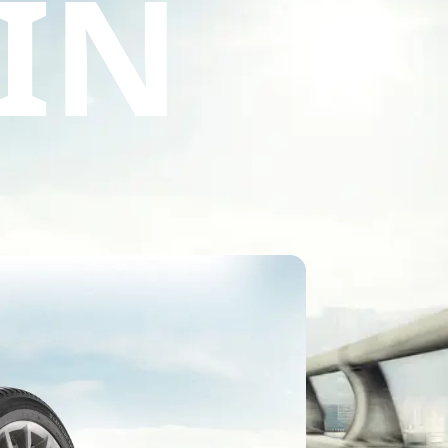
IN
nd