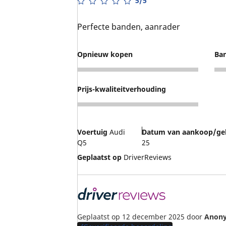
5/5
Perfecte banden, aanrader
Opnieuw kopen
Ban
5
4
Prijs-kwaliteitverhouding
5
Voertuig
Audi
Datum van aankoop/ge
Q5
25
Geplaatst op
DriverReviews
Geplaatst op 12 december 2025
door
Anon