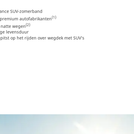
mance SUV-zomerband
(1)
 premium autofabrikanten
(2)
 natte wegen
ge levensduur
itst op het rijden over wegdek met SUV’s