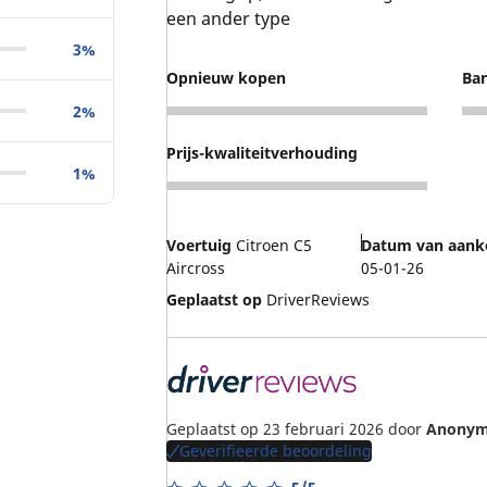
een ander type
3%
Opnieuw kopen
Ban
2%
4
4
Prijs-kwaliteitverhouding
1%
4
Voertuig
Citroen C5
Datum van aank
Aircross
05-01-26
Geplaatst op
DriverReviews
Geplaatst op 23 februari 2026
door
Anonym
Geverifieerde beoordeling