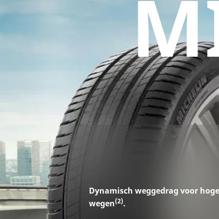
M
B
Dynamisch weggedrag voor hoge 
(2)
wegen
.