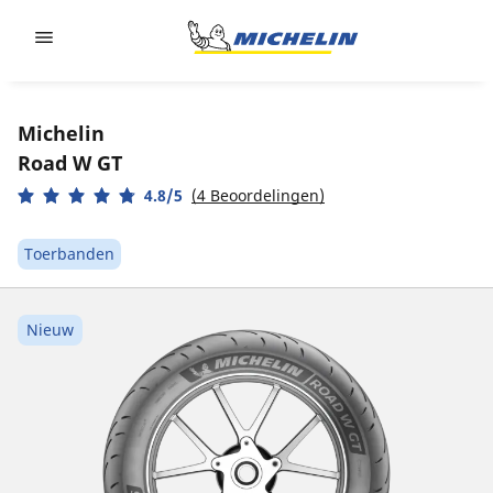
Go to page content
Go to page navigation
Michelin
Road W GT
4.8/5
(4 Beoordelingen)
Toerbanden
Nieuw