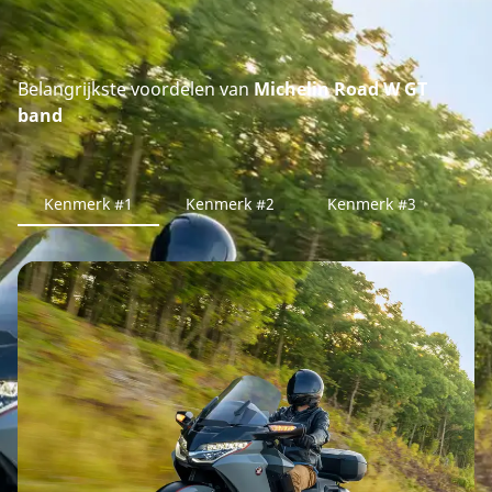
Belangrijkste voordelen van
Michelin Road W GT
band
Kenmerk #1
Kenmerk #2
Kenmerk #3