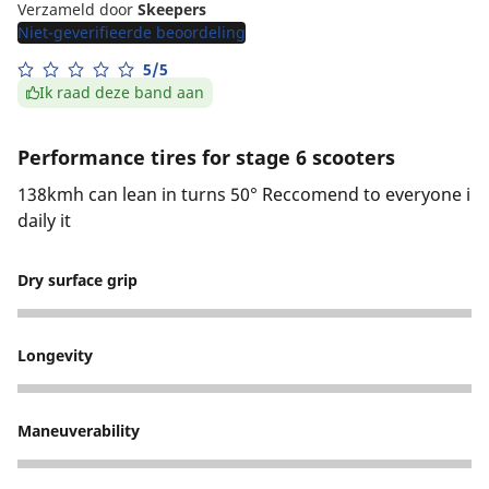
Verzameld door
Skeepers
Niet-geverifieerde beoordeling
5/5
Ik raad deze band aan
Performance tires for stage 6 scooters
138kmh can lean in turns 50° Reccomend to everyone i
daily it
Dry surface grip
5
Longevity
5
Maneuverability
5