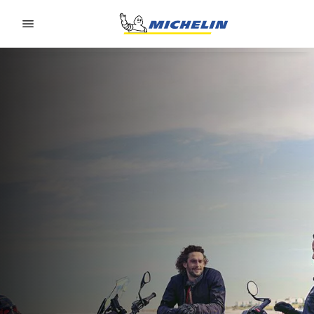
Go to page content
Go to page navigation