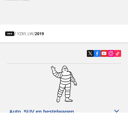
/
YZ85 LW
2019
Auto, SUV en bestelwagen
Motorfiets