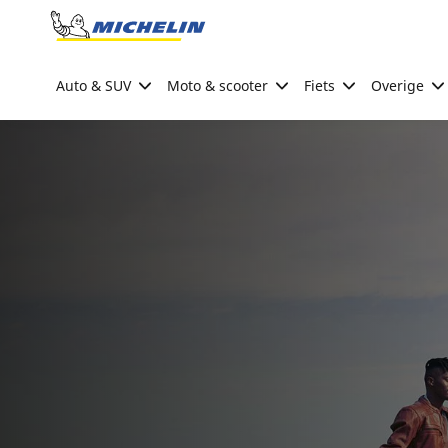
Go to page content
Go to page navigation
Auto & SUV
Moto & scooter
Fiets
Overige