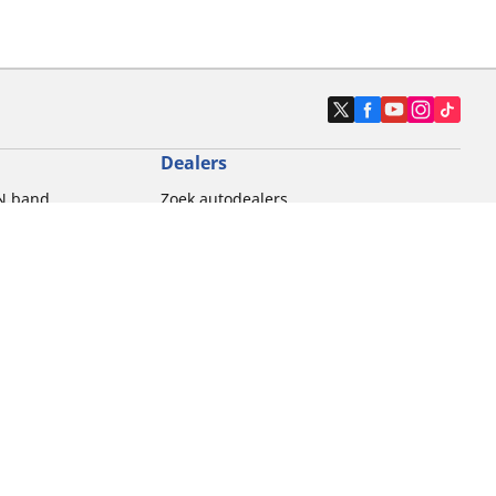
Dealers
N band
Zoek autodealers
ik
Zoek motorbandenwinkel
touring gebruik