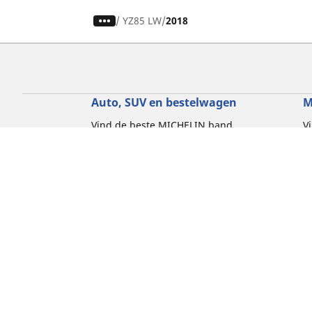
/
YZ85 LW
2018
Auto, SUV en bestelwagen
M
Vind de beste MICHELIN band
V
Zoek op bandenmaat
Z
Zoek op rijbeleving
Z
Zoek op seizoen
Z
Zoek op automerken
Z
Zoeken op voertuigtype
Zoeken op productfamilie
Hulp
Tips en adviezen
Contact