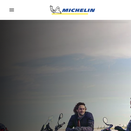
Go to page content
Go to page navigation