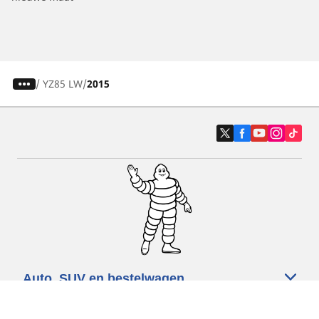
/
YZ85 LW
2015
Auto, SUV en bestelwagen
Motorfiets