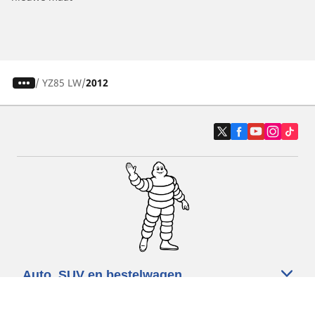
/
YZ85 LW
2012
Auto, SUV en bestelwagen
Motorfiets