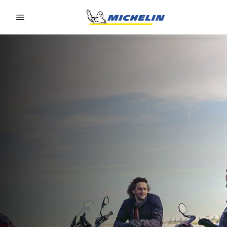
Go to page content
Go to page navigation