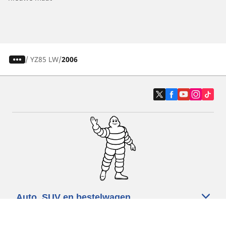
/
YZ85 LW
2006
Auto, SUV en bestelwagen
Motorfiets