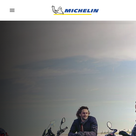
Go to page content
Go to page navigation