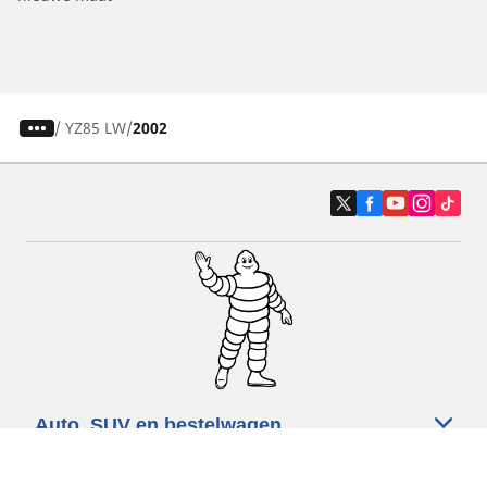
/
YZ85 LW
2002
Auto, SUV en bestelwagen
Motorfiets