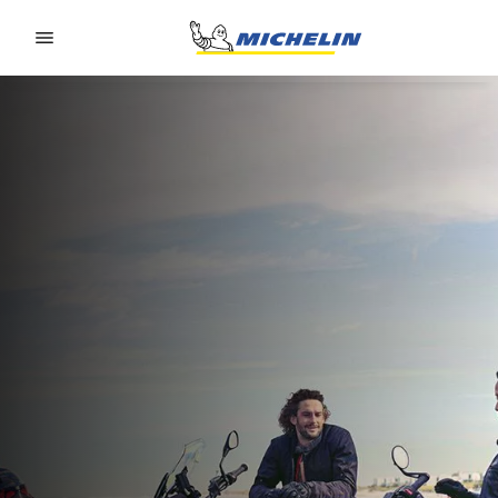
Go to page content
Go to page navigation