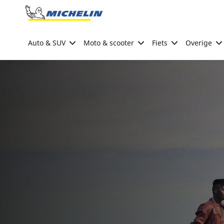
Go to page content
Go to page navigation
Auto & SUV
Moto & scooter
Fiets
Overige