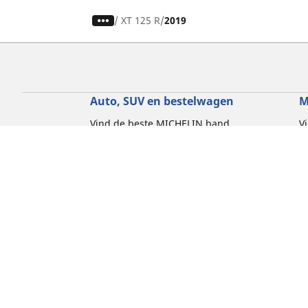
/
XT 125 R
2019
Auto, SUV en bestelwagen
M
Vind de beste MICHELIN band
V
Zoek op bandenmaat
Z
Zoek op rijbeleving
Z
Zoek op seizoen
Z
Zoek op automerken
Z
Zoeken op voertuigtype
Zoeken op productfamilie
Hulp
Tips en adviezen
Contact