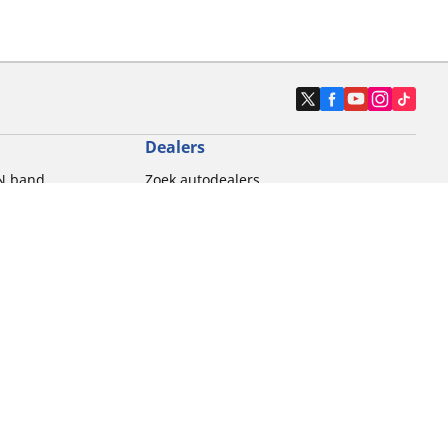
Dealers
N band
Zoek autodealers
ik
Zoek motorbandenwinkel
touring gebruik