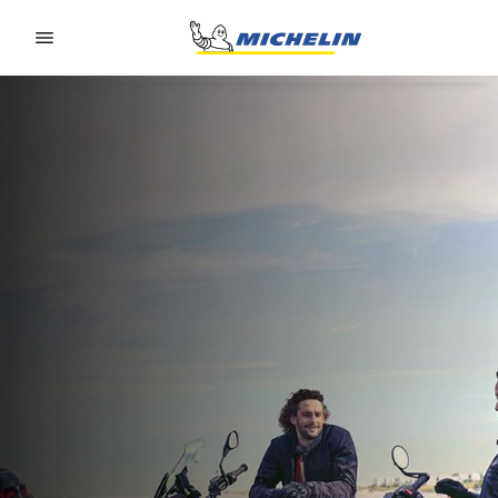
Go to page content
Go to page navigation