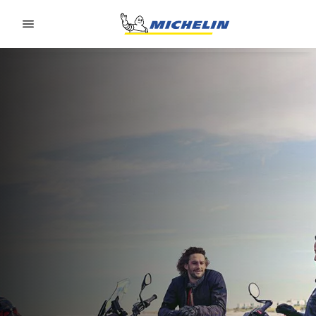
Go to page content
Go to page navigation