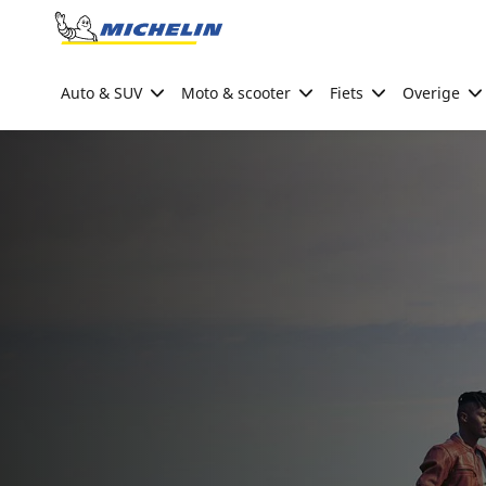
Go to page content
Go to page navigation
Auto & SUV
Moto & scooter
Fiets
Overige