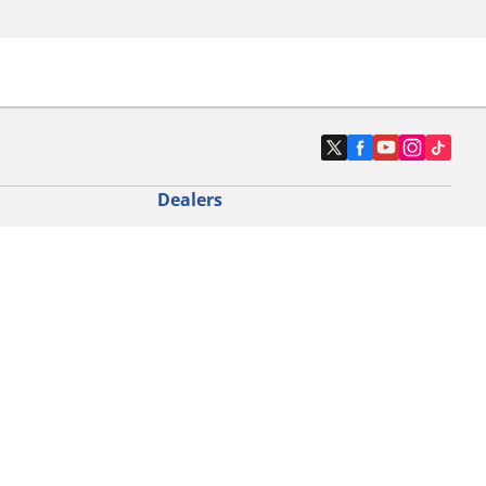
Dealers
N band
Zoek autodealers
ik
Zoek motorbandenwinkel
touring gebruik