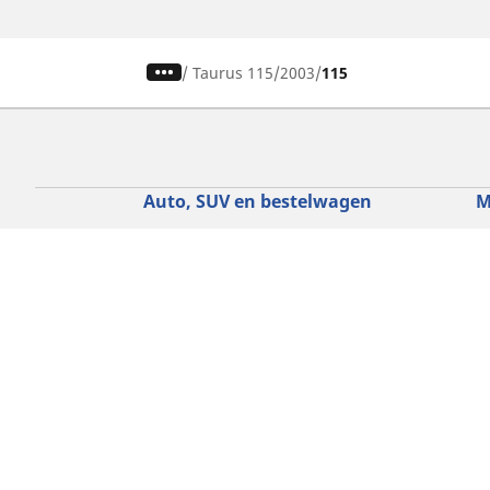
/
Taurus 115
2003
115
Auto, SUV en bestelwagen
M
Vind de beste MICHELIN band
V
Zoek op bandenmaat
Z
Zoek op rijbeleving
Z
Zoek op seizoen
Z
Zoek op automerken
Z
Zoeken op voertuigtype
Zoeken op productfamilie
Hulp