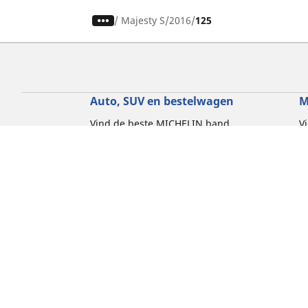
/
Majesty S
2016
125
Auto, SUV en bestelwagen
M
Vind de beste MICHELIN band
V
Zoek op bandenmaat
Z
Zoek op rijbeleving
Z
Zoek op seizoen
Z
Zoek op automerken
Z
Zoeken op voertuigtype
Zoeken op productfamilie
Hulp
Tips en adviezen
Contact