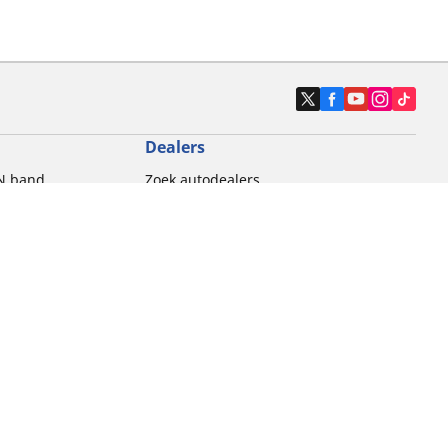
Dealers
N band
Zoek autodealers
ik
Zoek motorbandenwinkel
touring gebruik