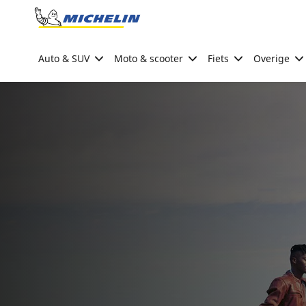
Go to page content
Go to page navigation
Auto & SUV
Moto & scooter
Fiets
Overige