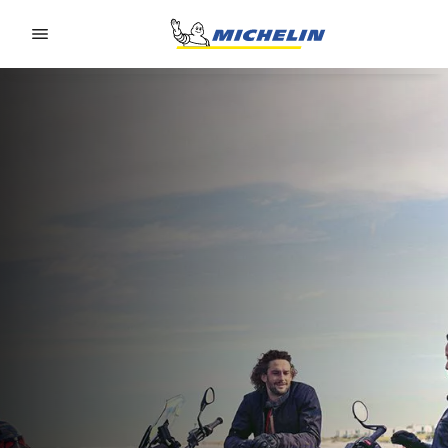
Go to page content
Go to page navigation